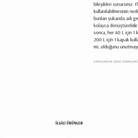
bileşikleri sunarsınız.
kullanılabilmesinin ned
bunları yukarıda adı ge
kolayca dönüştürebilir
sonra, her 40 L için 1
200 L için 1 kapak kull
mL olduğunu unutmayı
KATEGORİLER:
BITKI GÜBRELERI
İLGİLİ ÜRÜNLER