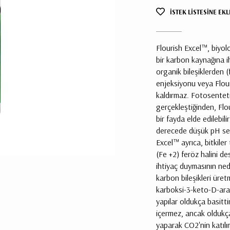
İSTEK LİSTESİNE EKL
Flourish Excel™, biyolo
bir karbon kaynağına ih
organik bileşiklerden (
enjeksiyonu veya Flour
kaldırmaz. Fotosenteti
gerçekleştiğinden, Flou
bir fayda elde edilebi
derecede düşük pH seviy
Excel™ ayrıca, bitkiler
(Fe +2) feröz halini des
ihtiyaç duymasının ned
karbon bileşikleri üret
karboksi-3-keto-D-arabin
yapılar oldukça basittir
içermez, ancak oldukça
yaparak CO2'nin katılı