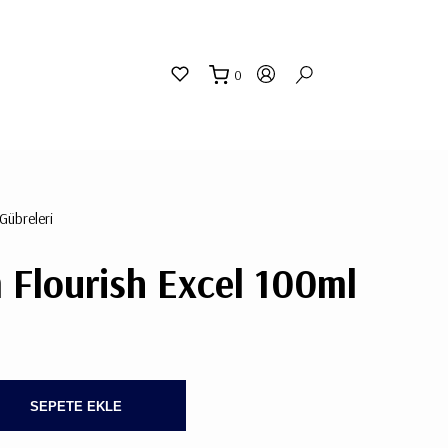
0
"
"
sepetin
eklene
 Gübreleri
Flourish Excel 100ml
SEPETE EKLE
SEPETİNİZDE
ÜRÜN