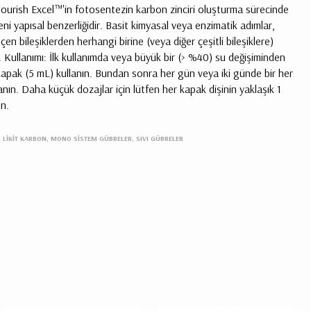
 Flourish Excel™'in fotosentezin karbon zinciri oluşturma sürecinde
eni yapısal benzerliğidir. Basit kimyasal veya enzimatik adımlar,
çen bileşiklerden herhangi birine (veya diğer çeşitli bileşiklere)
. Kullanımı: İlk kullanımda veya büyük bir (> %40) su değişiminden
 kapak (5 mL) kullanın. Bundan sonra her gün veya iki günde bir her
anın. Daha küçük dozajlar için lütfen her kapak dişinin yaklaşık 1
n.
, LIKIT KARBON, MONO SISTEM GÜBRELER, SIVI GÜBRELER