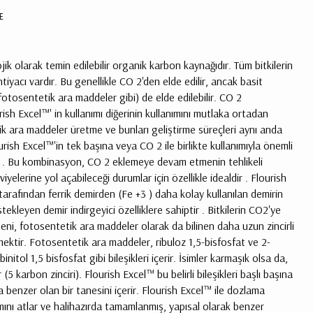
BULUNMUYOR.
E
jik olarak temin edilebilir organik karbon kaynağıdır. Tüm bitkilerin
tiyacı vardır. Bu genellikle CO 2'den elde edilir, ancak basit
fotosentetik ara maddeler gibi) de elde edilebilir. CO 2
ish Excel™' in kullanımı diğerinin kullanımını mutlaka ortadan
k ara maddeler üretme ve bunları geliştirme süreçleri aynı anda
rish Excel™'in tek başına veya CO 2 ile birlikte kullanımıyla önemli
lir . Bu kombinasyon, CO 2 eklemeye devam etmenin tehlikeli
Kargo,
vergi
elerine yol açabileceği durumlar için özellikle idealdir . Flourish
ve
 tarafından ferrik demirden (Fe +3 ) daha kolay kullanılan demirin
kupon
tekleyen demir indirgeyici özelliklere sahiptir . Bitkilerin CO2'ye
kodları
eni, fotosentetik ara maddeler olarak da bilinen daha uzun zincirli
sonraki
mektir. Fotosentetik ara maddeler, ribuloz 1,5-bisfosfat ve 2-
aşamada
hesaplanacak
itol 1,5 bisfosfat gibi bileşikleri içerir. İsimler karmaşık olsa da,
 (5 karbon zinciri). Flourish Excel™ bu belirli bileşikleri başlı başına
 benzer olan bir tanesini içerir. Flourish Excel™ ile dozlama
mını atlar ve halihazırda tamamlanmış, yapısal olarak benzer