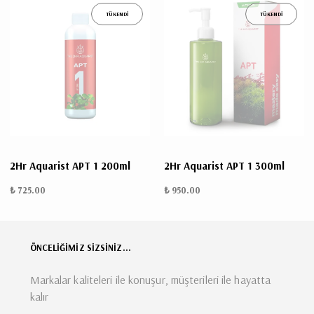
TÜKENDİ
TÜKENDİ
2Hr Aquarist APT 1 200ml
2Hr Aquarist APT 1 300ml
₺ 725.00
₺ 950.00
ÖNCELİĞİMİZ SİZSİNİZ...
Markalar kaliteleri ile konuşur, müşterileri ile hayatta
kalır