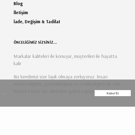
Blog
İletişim
İade, Değişim & Tadilat
ÖNCELİĞİMİZ SİZSİNİZ...
Markalar kaliteleri ile konuşur, müşterileri ile hayatta
kalır
Biz kendimizi size layık olmaya zorluyoruz. İnsan
merkezciliğimiz, güvenilirliğimiz ve yenilikçiliğimiz ile size
hizmet etmek için elimizden geleni yapıyoruz.
.
Kabul Et
E-BÜLTENE KAYIT OL