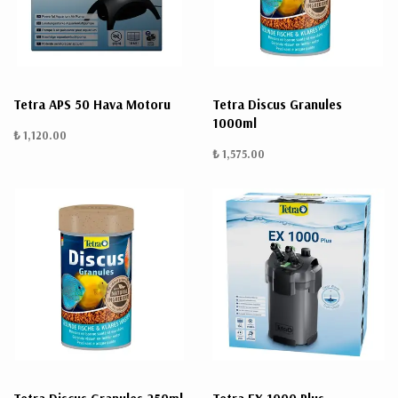
ÜRÜN
BULUNMUYO
Tetra APS 50 Hava Motoru
Tetra Discus Granules
1000ml
₺ 1,120.00
₺ 1,575.00
K
v
v
k
k
s
a
h