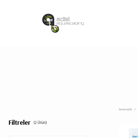
AnaSayfa
/
Filtreler
(2 Ürün)