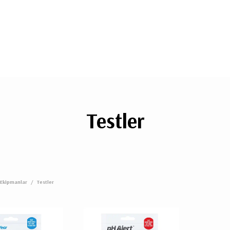
Testler
Ekipmanlar
/
Testler