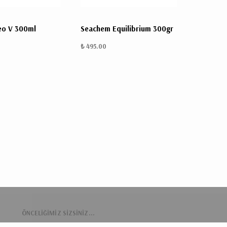
eo V 300ml
Seachem Equilibrium 300gr
₺ 495.00
ÖNCELİĞİMİZ SİZSİNİZ...