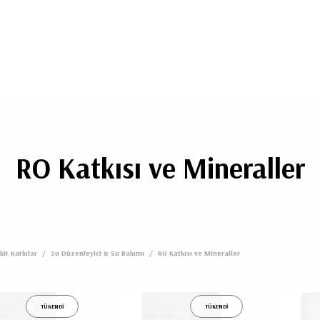
RO Katkısı ve Mineraller
ikit Katkılar
/
Su Düzenleyici & Su Bakımı
/
RO Katkısı ve Mineraller
TÜKENDİ
TÜKENDİ