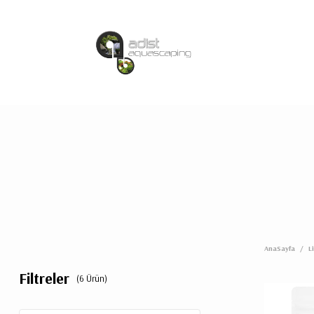
AnaSayfa
/
L
Filtreler
(6 Ürün)