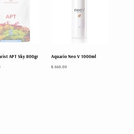
BULUNMUYOR.
rist APT Sky 800gr
Aquario Neo V 1000ml
0
₺ 660.00
Kargo,
vergi
ve
kupon
kodları
sonraki
aşamada
hesaplanacak