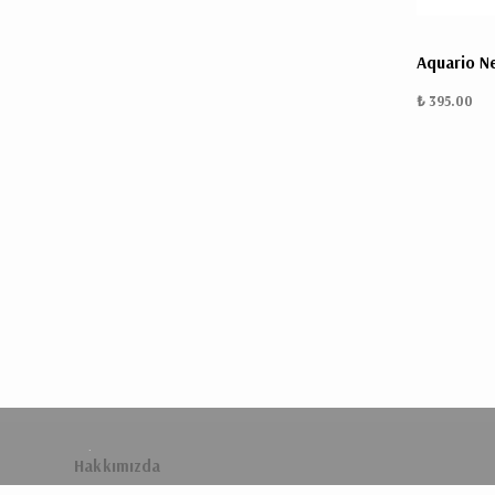
Aquario N
₺ 395.00
.
Hakkımızda