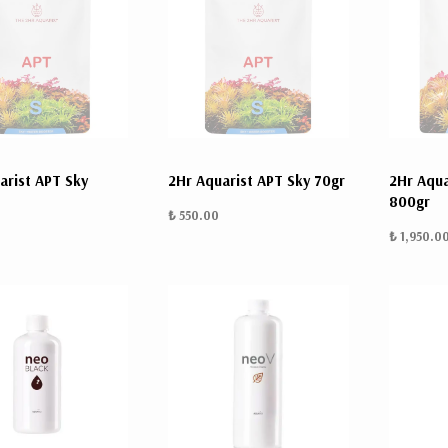
arist APT Sky
2Hr Aquarist APT Sky 70gr
2Hr Aqua
800gr
₺ 550.00
0
₺ 1,950.0