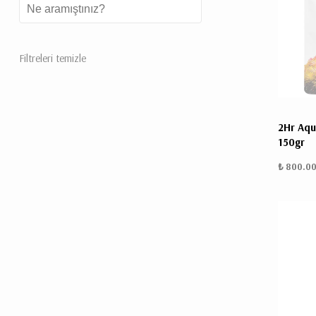
Filtreleri temizle
2Hr Aqu
150gr
₺ 800.0