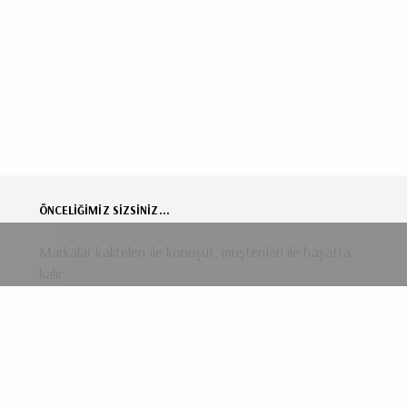
ÖNCELİĞİMİZ SİZSİNİZ...
Markalar kaliteleri ile konuşur, müşterileri ile hayatta
kalır
Biz kendimizi size layık olmaya zorluyoruz. İnsan
merkezciliğimiz, güvenilirliğimiz ve yenilikçiliğimiz ile size
hizmet etmek için elimizden geleni yapıyoruz.