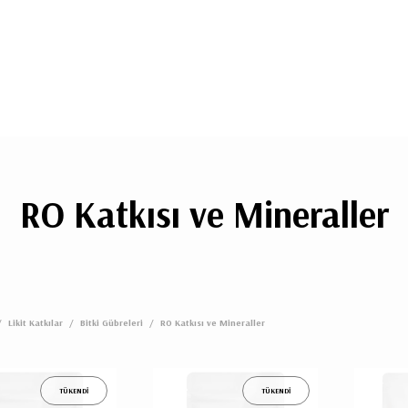
RO Katkısı ve Mineraller
/
Likit Katkılar
/
Bitki Gübreleri
/
RO Katkısı ve Mineraller
TÜKENDİ
TÜKENDİ