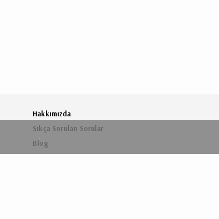
Hakkımızda
Sıkça Sorulan Sorular
.
Blog
İletişim
İade, Değişim & Tadilat