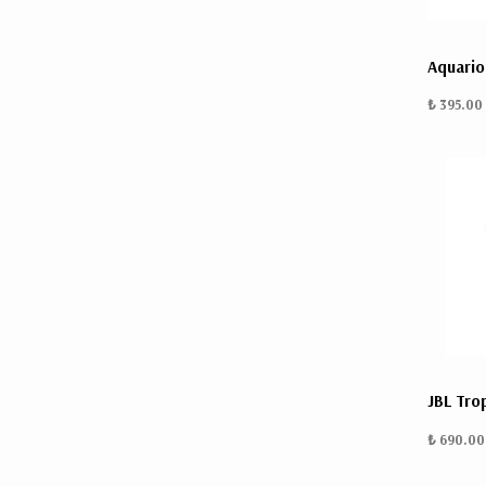
Aquario
₺ 395.00
JBL Tro
₺ 690.00