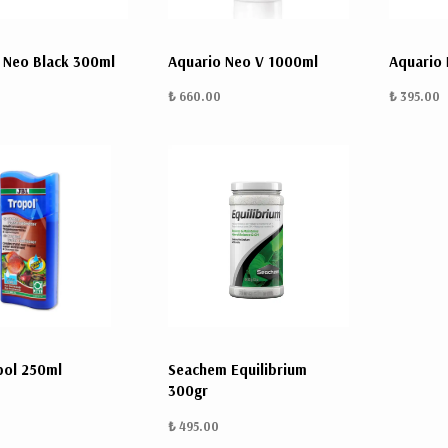
 Neo Black 300ml
Aquario Neo V 1000ml
Aquario
₺ 660.00
₺ 395.00
pol 250ml
Seachem Equilibrium
300gr
₺ 495.00