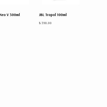
 Neo V 300ml
JBL Tropol 100ml
₺ 390.00