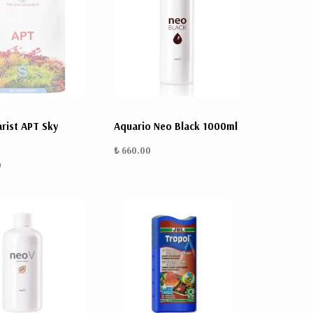
BULUNMUYOR.
rist APT Sky
Aquario Neo Black 1000ml
₺ 660.00
Kargo,
0
vergi
ve
kupon
kodları
sonraki
aşamada
hesaplanacak