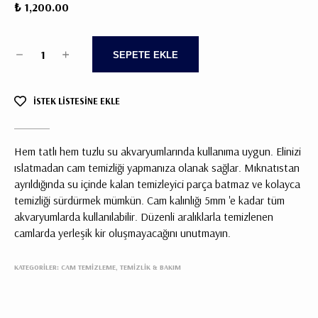
₺ 1,200.00
1
SEPETE EKLE
İSTEK LİSTESİNE EKLE
Hem tatlı hem tuzlu su akvaryumlarında kullanıma uygun. Elinizi
ıslatmadan cam temizliği yapmanıza olanak sağlar. Mıknatıstan
ayrıldığında su içinde kalan temizleyici parça batmaz ve kolayca
temizliği sürdürmek mümkün. Cam kalınlığı 5mm 'e kadar tüm
akvaryumlarda kullanılabilir. Düzenli aralıklarla temizlenen
camlarda yerleşik kir oluşmayacağını unutmayın.
KATEGORİLER:
CAM TEMIZLEME, TEMIZLIK & BAKIM