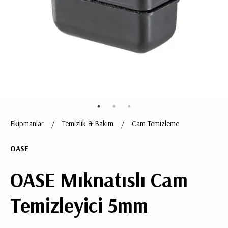
ÜRÜN
BULUNMUYO
Ekipmanlar
/
Temizlik & Bakım
/
Cam Temizleme
K
v
OASE
v
k
k
OASE Mıknatıslı Cam
s
a
Temizleyici 5mm
h