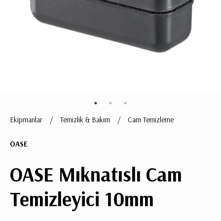
ÜRÜN
BULUNMUYO
Ekipmanlar
/
Temizlik & Bakım
/
Cam Temizleme
K
v
OASE
v
k
k
OASE Mıknatıslı Cam
s
a
Temizleyici 10mm
h