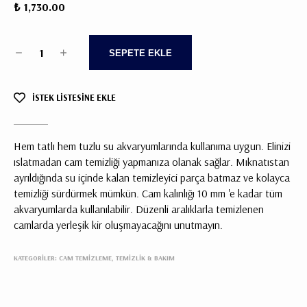
₺ 1,730.00
1
SEPETE EKLE
İSTEK LİSTESİNE EKLE
Hem tatlı hem tuzlu su akvaryumlarında kullanıma uygun. Elinizi
ıslatmadan cam temizliği yapmanıza olanak sağlar. Mıknatıstan
ayrıldığında su içinde kalan temizleyici parça batmaz ve kolayca
temizliği sürdürmek mümkün. Cam kalınlığı 10 mm 'e kadar tüm
akvaryumlarda kullanılabilir. Düzenli aralıklarla temizlenen
camlarda yerleşik kir oluşmayacağını unutmayın.
KATEGORİLER:
CAM TEMIZLEME, TEMIZLIK & BAKIM