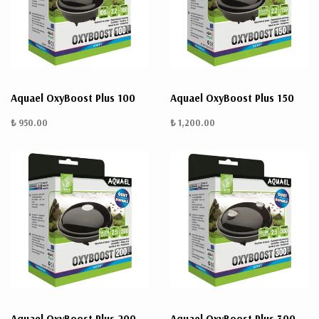
ÜRÜN
BULUNMUYO
Aquael OxyBoost Plus 100
Aquael OxyBoost Plus 150
₺ 950.00
₺ 1,200.00
K
v
v
k
k
s
a
h
Aquael OxyBoost Plus 200
Aquael OxyBoost Plus 300