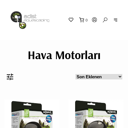
0
"
"
sepetin
eklene
Hava Motorları
SEPETİNİZD