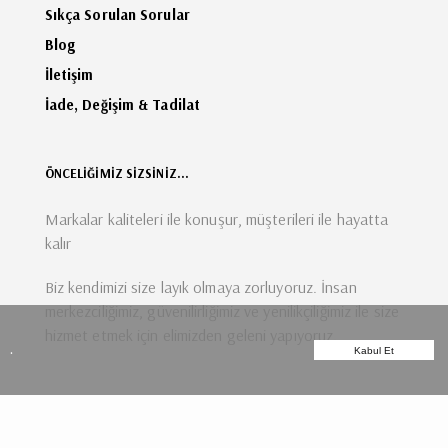
Sıkça Sorulan Sorular
Blog
İletişim
İade, Değişim & Tadilat
ÖNCELİĞİMİZ SİZSİNİZ...
Markalar kaliteleri ile konuşur, müşterileri ile hayatta
kalır
Biz kendimizi size layık olmaya zorluyoruz. İnsan
merkezciliğimiz, güvenilirliğimiz ve yenilikçiliğimiz ile size
hizmet etmek için elimizden geleni yapıyoruz.
.
Kabul Et
E-BÜLTENE KAYIT OL