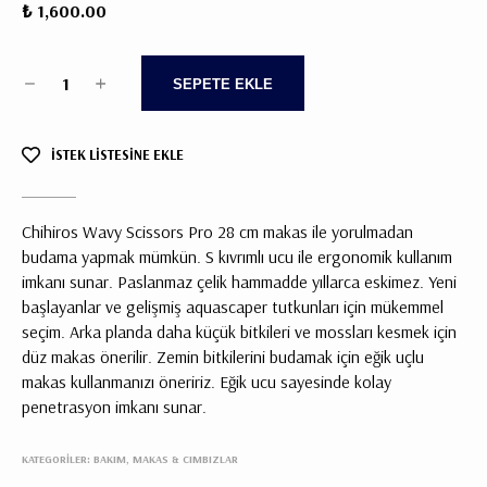
₺ 1,600.00
1
SEPETE EKLE
İSTEK LİSTESİNE EKLE
Chihiros Wavy Scissors Pro 28 cm makas ile yorulmadan
budama yapmak mümkün. S kıvrımlı ucu ile ergonomik kullanım
imkanı sunar. Paslanmaz çelik hammadde yıllarca eskimez. Yeni
başlayanlar ve gelişmiş aquascaper tutkunları için mükemmel
seçim. Arka planda daha küçük bitkileri ve mossları kesmek için
düz makas önerilir. Zemin bitkilerini budamak için eğik uçlu
makas kullanmanızı öneririz. Eğik ucu sayesinde kolay
penetrasyon imkanı sunar.
KATEGORİLER:
BAKIM, MAKAS & CIMBIZLAR