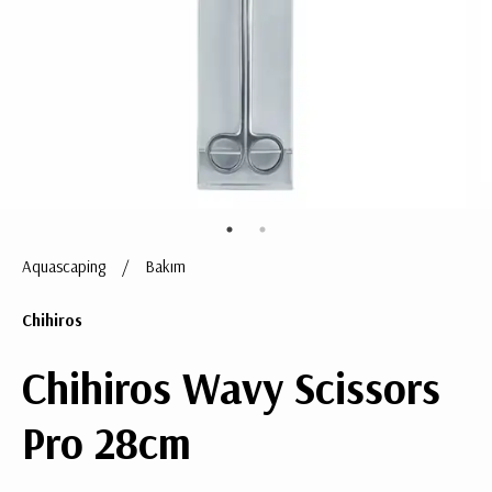
ÜRÜN
BULUNMUYO
Aquascaping
/
Bakım
K
v
Chihiros
v
k
k
Chihiros Wavy Scissors
s
a
Pro 28cm
h