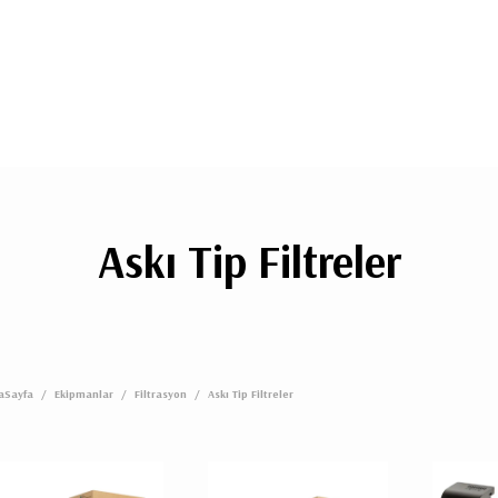
Askı Tip Filtreler
aSayfa
/
Ekipmanlar
/
Filtrasyon
/
Askı Tip Filtreler