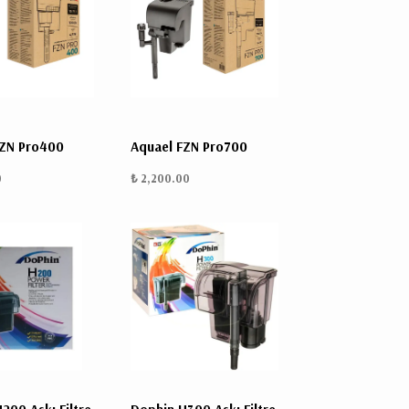
BULUNMUYOR.
FZN Pro400
Aquael FZN Pro700
0
₺ 2,200.00
Kargo,
vergi
ve
kupon
kodları
sonraki
aşamada
hesaplanacak