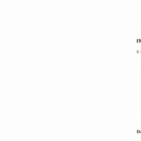
Eh
₺ 
OA