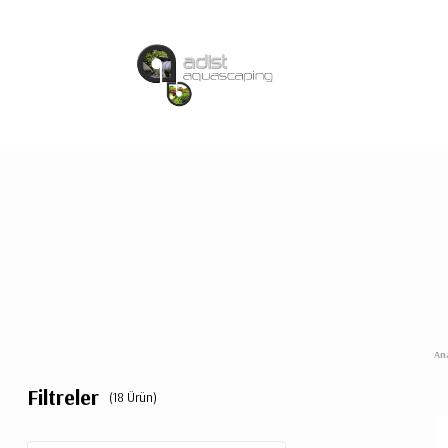
An
Filtreler
(18 Ürün)