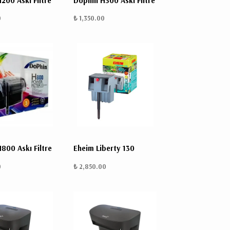
200 Askı Filtre
Dophin H300 Askı Filtre
0
₺ 1,350.00
800 Askı Filtre
Eheim Liberty 130
0
₺ 2,850.00